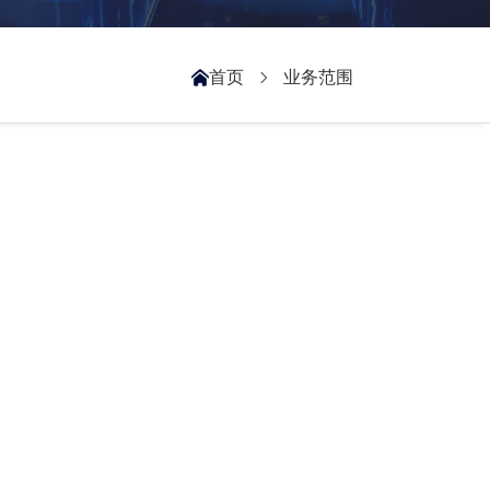
首页
业务范围