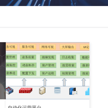
自动化运营平台