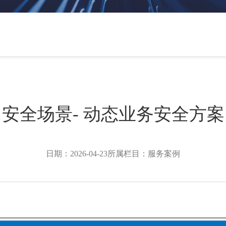
安全场景- 动态业务安全方案
日期：2026-04-23
所属栏目：服务案例